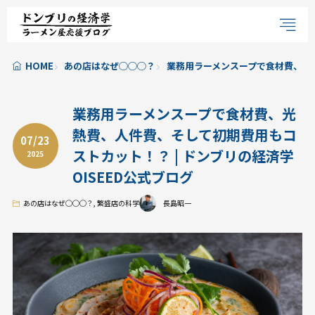
HOME
あの店はなぜ◯◯◯？
業務用ラーメンスープで食材費、光熱
業務用ラーメンスープで食材費、光
熱費、人件費、そして初期費用もコ
07/23
ストカット！？ | ドンブリの経済学
2025
OISEED公式ブログ
あの店はなぜ◯◯◯？
,
繁盛店の科学
長島昭一