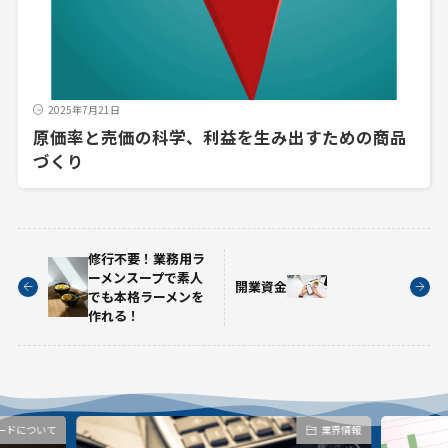
2025年7月21日
原価率と売価の科学、利益を生み出すための商品
づくり
修行不要！業務用ラ
ーメンスープで素人
開業資金
でも本格ラーメンを
作れる！
ードについて
業界情報