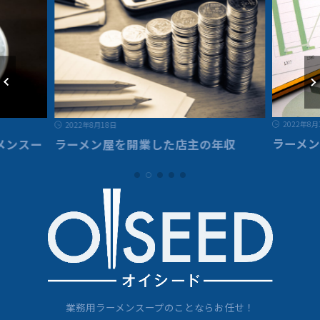
2022年8月
2022年8月18日
ラーメ
メンスー
ラーメン屋を開業した店主の年収
業務用ラーメンスープのことならお任せ！