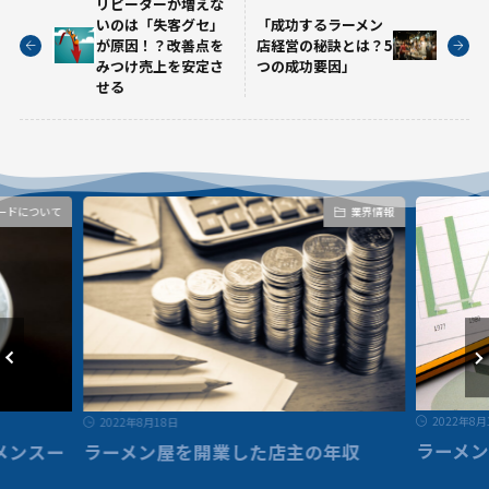
リピーターが増えな
いのは「失客グセ」
「成功するラーメン
が原因！？改善点を
店経営の秘訣とは？5
みつけ売上を安定さ
つの成功要因」
せる
業界情報
2022年8月18日
022年8月18日
ラーメン屋を簡単に
ーメン屋を開業した店主の年収