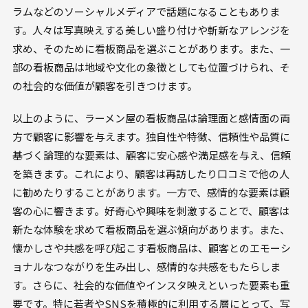
ラムなどのソーシャルメディアで話題になることもありま
す。人々は写真映えする美しい盛り付けや斬新なアレンジを
求め、そのために看板商品を選ぶことがあります。また、一
部の看板商品は地域や文化の象徴としても位置づけられ、そ
の社会的な価値が顧客を引きつけます。
以上のように、ラーメン屋の看板商品は論理面と感情面の両
方で顧客に影響を与えます。独自性や特徴、信頼性や品質に
基づく論理的な要素は、顧客に安心感や満足感を与え、信頼
を築きます。これにより、顧客は再訪したり口コミで他の人
に勧めたりすることがあります。一方で、感情的な要素は顧
客の心に響きます。好奇心や興味を刺激することで、顧客は
新たな体験を求めて看板商品を選ぶ傾向があります。また、
懐かしさや共感を呼び起こす看板商品は、顧客とのエモーシ
ョナルなつながりを生み出し、感情的な共感をもたらしま
す。さらに、社会的な価値やインスタ映えといった要素も重
要です。特に若者やSNSを積極的に利用する層にとって、写