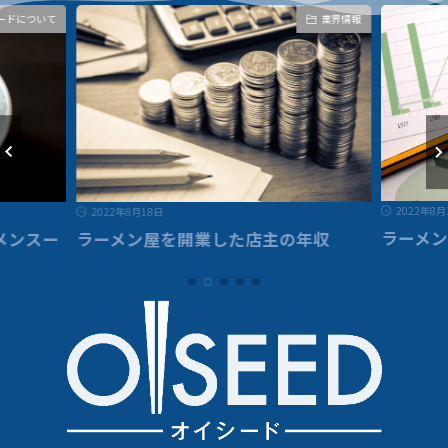
業界情報
業界情報
2022年8月18日
2025年7
ラーメン屋を簡単に開業する方法
年収
「成功
は？5つ